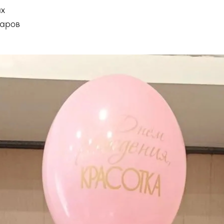
х
шаров