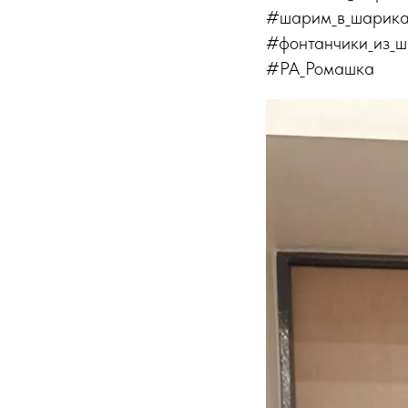
#шарим_в_шарика
#фонтанчики_из_
#РА_Ромашка